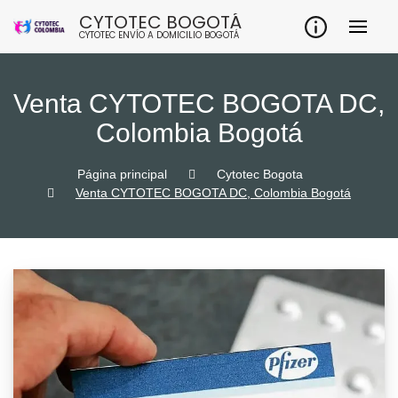
Skip
CYTOTEC BOGOTÁ
to
CYTOTEC ENVÍO A DOMICILIO BOGOTÁ
content
Venta CYTOTEC BOGOTA DC,
Colombia Bogotá
Página principal
Cytotec Bogota
Venta CYTOTEC BOGOTA DC, Colombia Bogotá