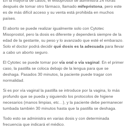
En la mayoría de casos, el Misoprostol se administra 24 horas
después de tomar otro fármaco, llamado
mifepristona
, pero este
es de más difícil acceso y su venta está prohibida en muchos
países.
El aborto se puede realizar igualmente solo con Cytotec
Misoprostol, pero la dosis es diferente y dependerá siempre de la
edad de la gestante, su peso y lo avanzado que esté el embarazo.
Solo el doctor podrá decidir
qué dosis es la adecuada
para llevar
a cabo un aborto seguro.
El Cytotec se puede tomar por
vía oral o vía vaginal
. En el primer
caso, la pastilla se coloca debajo de la lengua para que se
deshaga. Pasados 30 minutos, la paciente puede tragar con
normalidad.
Si es por vía vaginal la pastilla se introduce por la vagina, lo más
profundo que se pueda y siguiendo los protocolos de higiene
necesarios (manos limpias, etc…), y la paciente debe permanecer
tumbada también 30 minutos hasta que la pastilla se deshaga.
Todo esto se administra en varias dosis y con determinada
frecuencia que indicará el médico.