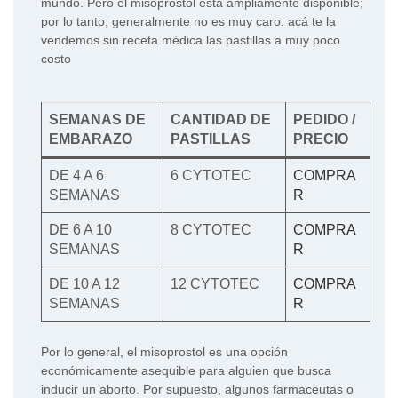
mundo. Pero el misoprostol está ampliamente disponible;
por lo tanto, generalmente no es muy caro. acá te la
vendemos sin receta médica las pastillas a muy poco
costo
SEMANAS DE
CANTIDAD DE
PEDIDO /
EMBARAZO
PASTILLAS
PRECIO
DE 4 A 6
6 CYTOTEC
COMPRA
SEMANAS
R
DE 6 A 10
8 CYTOTEC
COMPRA
SEMANAS
R
DE 10 A 12
12 CYTOTEC
COMPRA
SEMANAS
R
Por lo general, el misoprostol es una opción
económicamente asequible para alguien que busca
inducir un aborto. Por supuesto, algunos farmaceutas o