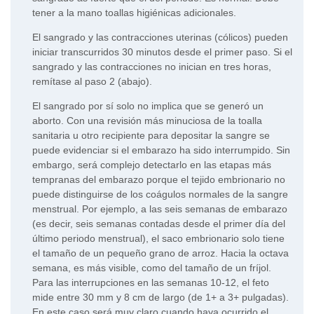
tener a la mano toallas higiénicas adicionales.
El sangrado y las contracciones uterinas (cólicos) pueden
iniciar transcurridos 30 minutos desde el primer paso. Si el
sangrado y las contracciones no inician en tres horas,
remítase al paso 2 (abajo).
El sangrado por sí solo no implica que se generó un
aborto. Con una revisión más minuciosa de la toalla
sanitaria u otro recipiente para depositar la sangre se
puede evidenciar si el embarazo ha sido interrumpido. Sin
embargo, será complejo detectarlo en las etapas más
tempranas del embarazo porque el tejido embrionario no
puede distinguirse de los coágulos normales de la sangre
menstrual. Por ejemplo, a las seis semanas de embarazo
(es decir, seis semanas contadas desde el primer día del
último periodo menstrual), el saco embrionario solo tiene
el tamaño de un pequeño grano de arroz. Hacia la octava
semana, es más visible, como del tamaño de un fríjol.
Para las interrupciones en las semanas 10-12, el feto
mide entre 30 mm y 8 cm de largo (de 1+ a 3+ pulgadas).
En este caso será muy claro cuando haya ocurrido el