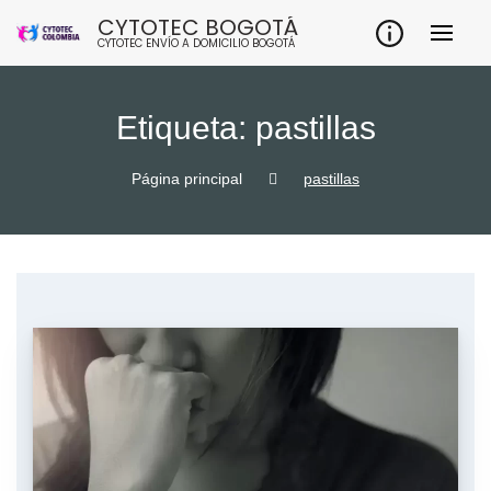
Skip
CYTOTEC BOGOTÁ
to
CYTOTEC ENVÍO A DOMICILIO BOGOTÁ
content
Etiqueta:
pastillas
Página principal
pastillas