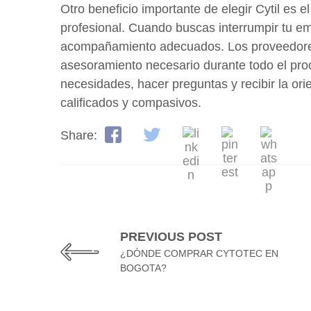
Otro beneficio importante de elegir Cytil es
profesional. Cuando buscas interrumpir tu emb
acompañamiento adecuados. Los proveedores a
asesoramiento necesario durante todo el proc
necesidades, hacer preguntas y recibir la or
calificados y compasivos.
Share:
PREVIOUS POST
3204496569
¿DÓNDE COMPRAR CYTOTEC EN
Dónde comprar Cytotec en Bogotá. WhatsA
BOGOTA?