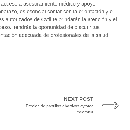
 el acceso a asesoramiento médico y apoyo
arazo, es esencial contar con la orientación y el
utorizados de Cytil te brindarán la atención y el
eso. Tendrás la oportunidad de discutir tus
ientación adecuada de profesionales de la salud
NEXT POST
Precios de pastillas abortivas cytotec
Cytotec Bogotá, Atenc
pp Disponible 24/7
colombia
Colombia, escríbenos Y
Carrera 18 #25-##22, Bogotá, C